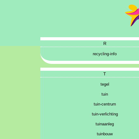
R
recycling-info
T
tegel
tuin
tuin-centrum
tuin-verlichting
tuinaanleg
tuinbouw