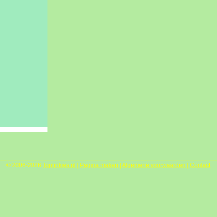
© 2006-2026
Toplinkjes.nl
|
Pagina maken
|
Algemene voorwaarden
|
Contact