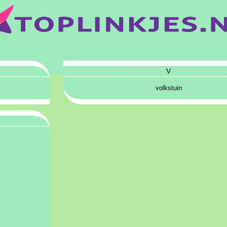
V
volkstuin