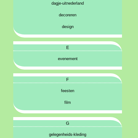
dagje-uitnederland
decoreren
design
E
evenement
F
feesten
film
G
gelegenheids-kleding