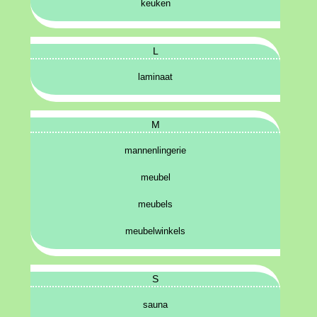
keuken
L
laminaat
M
mannenlingerie
meubel
meubels
meubelwinkels
S
sauna