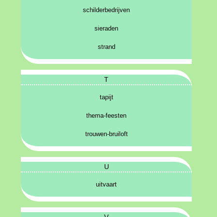
schilderbedrijven
sieraden
strand
T
tapijt
thema-feesten
trouwen-bruiloft
U
uitvaart
V