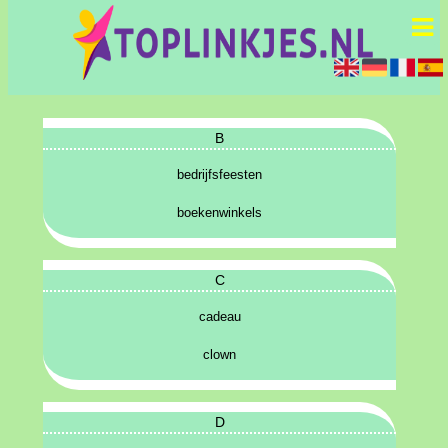
B
bedrijfsfeesten
boekenwinkels
C
cadeau
clown
D