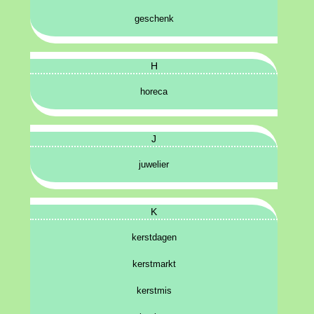
geschenk
H
horeca
J
juwelier
K
kerstdagen
kerstmarkt
kerstmis