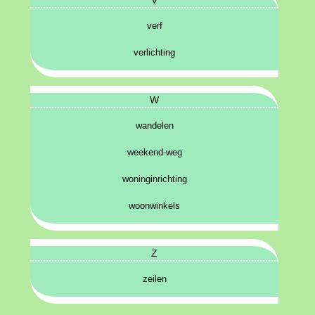
verf
verlichting
W
wandelen
weekend-weg
woninginrichting
woonwinkels
Z
zeilen