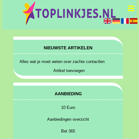
NIEUWSTE ARTIKELEN
Alles wat je moet weten over zachte contactlenzen
Artikel toevoegen
AANBIEDING
10 Euro
Aanbiedingen overzicht
Bet 365