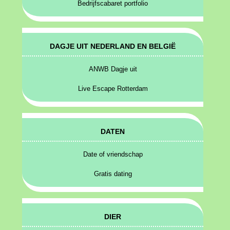
Bedrijfscabaret portfolio
DAGJE UIT NEDERLAND EN BELGIË
ANWB Dagje uit
Live Escape Rotterdam
DATEN
Date of vriendschap
Gratis dating
DIER