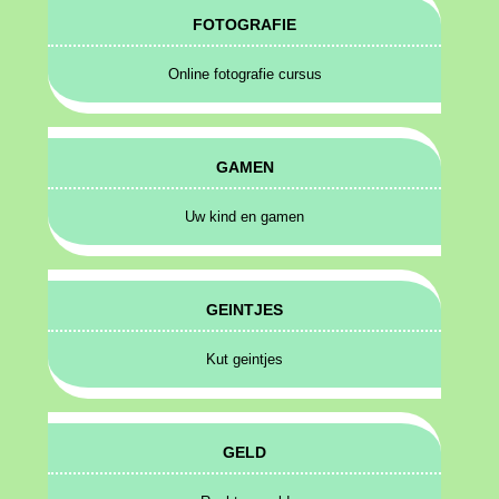
FOTOGRAFIE
Online fotografie cursus
GAMEN
Uw kind en gamen
GEINTJES
Kut geintjes
GELD