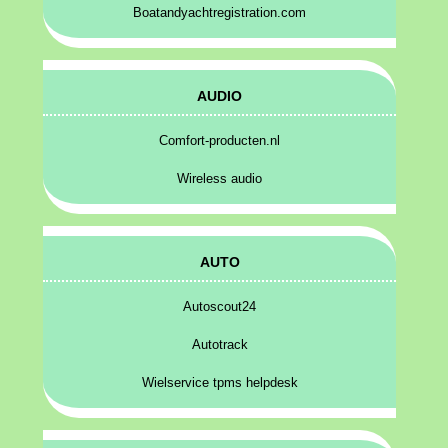
Boatandyachtregistration.com
AUDIO
Comfort-producten.nl
Wireless audio
AUTO
Autoscout24
Autotrack
Wielservice tpms helpdesk