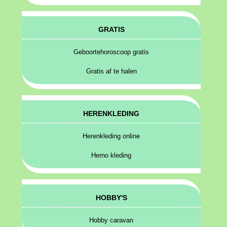
GRATIS
Geboortehoroscoop gratis
Gratis af te halen
HERENKLEDING
Herenkleding online
Herno kleding
HOBBY'S
Hobby caravan