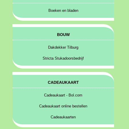
Boeken en bladen
BOUW
Dakdekker Tilburg
Stricta Stukadoorsbedrijf
CADEAUKAART
Cadeaukaart - Bol.com
Cadeaukaart online bestellen
Cadeaukaarten