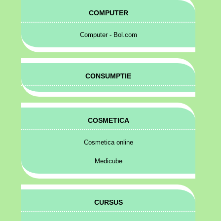
COMPUTER
Computer - Bol.com
CONSUMPTIE
COSMETICA
Cosmetica online
Medicube
CURSUS