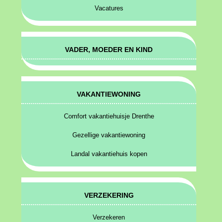
Vacatures
VADER, MOEDER EN KIND
VAKANTIEWONING
Comfort vakantiehuisje Drenthe
Gezellige vakantiewoning
Landal vakantiehuis kopen
VERZEKERING
Verzekeren