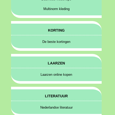
Multinorm kleding
KORTING
De beste kortingen
LAARZEN
Laarzen online kopen
LITERATUUR
Nederlandse literatuur