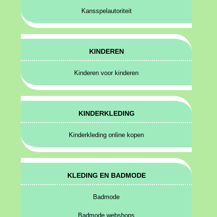
Kansspelautoriteit
KINDEREN
Kinderen voor kinderen
KINDERKLEDING
Kinderkleding online kopen
KLEDING EN BADMODE
Badmode
Badmode webshops