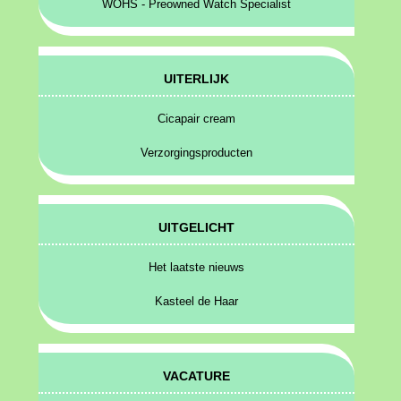
WOHS - Preowned Watch Specialist
UITERLIJK
Cicapair cream
Verzorgingsproducten
UITGELICHT
Het laatste nieuws
Kasteel de Haar
VACATURE