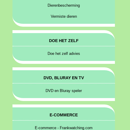
Dierenbescherming
Vermiste dieren
DOE HET ZELF
Doe het zelf advies
DVD, BLURAY EN TV
DVD en Bluray speler
E-COMMERCE
E-commerce - Frankwatching.com