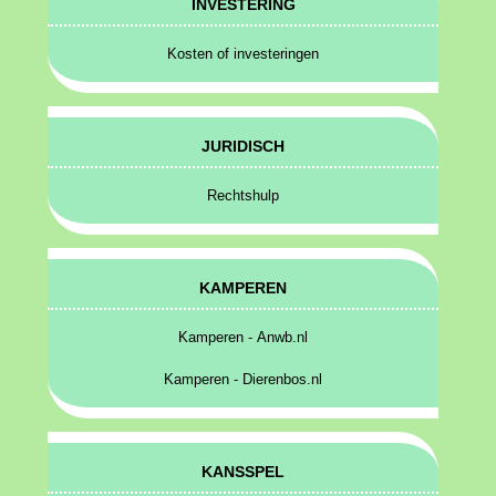
INVESTERING
Kosten of investeringen
JURIDISCH
Rechtshulp
KAMPEREN
Kamperen - Anwb.nl
Kamperen - Dierenbos.nl
KANSSPEL