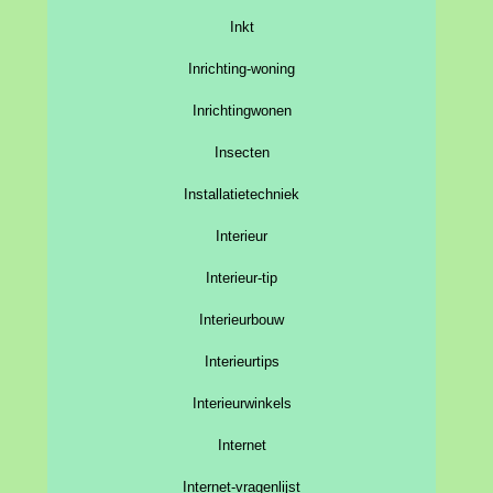
Inkt
Inrichting-woning
Inrichtingwonen
Insecten
Installatietechniek
Interieur
Interieur-tip
Interieurbouw
Interieurtips
Interieurwinkels
Internet
Internet-vragenlijst