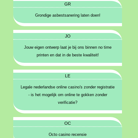
GR
Grondige asbestsanering laten doen!
JO
Jouw eigen ontwerp laat je bij ons binnen no time
printen en dat in de beste kwaliteit!
LE
Legale nederlandse online casino's zonder registratie
- is het mogelijk om online te gokken zonder
verificatie?
OC
Octo casino recensie