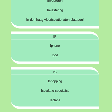
Investeren
Investering
In den haag vloerisolatie laten plaatsen!
IP
Iphone
Ipod
IS
Ishopping
Isolalatie-specialist
Isolatie