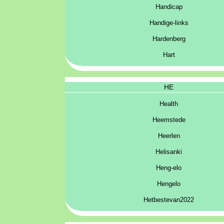
Handicap
Handige-links
Hardenberg
Hart
HE
Health
Heemstede
Heerlen
Helisanki
Heng-elo
Hengelo
Hetbestevan2022